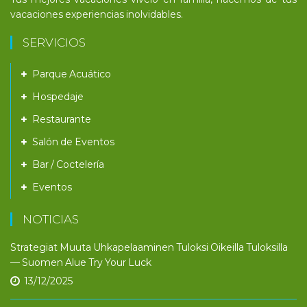
vacaciones experiencias inolvidables.
SERVICIOS
Parque Acuático
Hospedaje
Restaurante
Salón de Eventos
Bar / Coctelería
Eventos
NOTICIAS
Strategiat Muuta Uhkapelaaminen Tuloksi Oikeilla Tuloksilla
— Suomen Alue Try Your Luck
13/12/2025