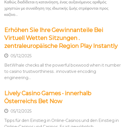
Καθώς διαδίδεται η κατανόηση, ένας αυξανόμενος αριθμός
χρηστών με συνείδηση της ιδιωτικής ζωής στρέφονται προς
καζίνο…
Erhöhen Sie Ihre Gewinnanteile Bei
Virtuell Wetten Sitzungen .
zentraleuropäische Region Play Instantly
05/12/2025
BetWhale checks all the powerful boxwood when it number
to casino trustworthiness . innovative encoding
engineering…
Lively Casino Games • innerhalb
Österreichs Bet Now
05/12/2025
Tipps für den Einstieg in Online-Casinos und den Einstieg in
Online-Casinos und Casinos. Es ist gewöhnlich…