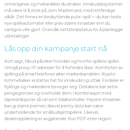
vinnersjanse og mekanikker du ønsker. Innskuddssystemer
må være til å stole på, som Mastercard, med rettferdige
vilkår. Det finnes en beskyttende pute i spill — du kan teste
nye spilleautomater eller prøv større innsatser enn du
vanligvis ville gjort. Overvåk nettstedsstatus for å planlegge
utbetalinger.
Lås opp din kampanje start nå
Kort sagt, tilbud påvirker hvordan og hvorfor spillere spiller.
Unngå proxy-IP-adresser for å forhindre låser. Komforten av
spilling på smarttelefoner øker markedsandelen. Krypto-
lommebøker erstatter fiat for innskudd og uttak. Fordeler er
flyktige og markedene beveger seg. Deltakere bør sette
pengegrenser og overholde dem, i kombinasjon med
taprestriksjoner så vel som tidskontroller. Høyere innsatser
kan gi større premier, likevel penny slots kan være
underholdende for småbudsjettspillere. Likevel,
dealeropplæring er avgjørende. Kun PDF etter region.