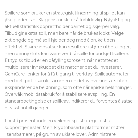
Spillere som bruker en strategisk tilnærming til spillet kan
øke gleden sin . Klagehistorikk for å forbli lovlig. Nøyaktig og
aktuell statistikk opprettholder paritet og skjerper valg.
Tilbud gir ekstra spill, men bare når de brukes klokt. Velge
øktlengde og målspill hjelper deg med å bruke tiden
effektivt. Større innsatser kan resultere i større utbetalinger,
men penny slots kan være verdt å spille for budsjettspillere.
Et typisk tilbud er en påfyllingsprosent, når nettstedet
multipliserer innskuddet ditt matcher det du investerer.
GamCare-lenker for å få tilgang til verktøy. Spilleautomater
med delt pott {samle sammen en del av hver innsats til en
ekspanderende belønning, som ofte når episke belønninger.
Overvåk mobildatabruk for å stabilisere avspilling. En
standardbetingelse er spillkrav, indikerer du forventes å satse
et visst antall ganger.
Forstå prosentandelen veileder spillstrategi. Test ut
supporttjenester. Men, kryptobaserte plattformer møter
lisensbarrierer, på grunn av uklare lover. Administrere