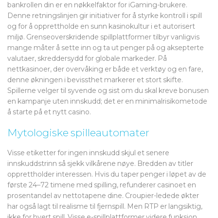
bankrollen din er en nøkkelfaktor for iGaming-brukere.
Denne retningslinjen gir initiativer for å styrke kontroll i spill
og for å opprettholde en sunn kasinokultur i et autorisert
miljø. Grenseoverskridende spillplattformer tilbyr vanligvis
mange måter å sette inn og ta ut penger på og aksepterte
valutaer, skreddersydd for globale markeder. På
nettkasinoer, der overvåking er både et verktøy og en fare,
denne økningen i bevissthet markerer et stort skifte.
Spillerne velger til syvende og sist om du skal kreve bonusen
en kampanje uten innskudd; det er en minimalrisikometode
å starte på et nytt casino.
Mytologiske spilleautomater
Visse etiketter for ingen innskudd skjul et senere
innskuddstrinn så sjekk vilkårene nøye. Bredden av titler
opprettholder interessen. Hvis du taper penger i løpet av de
første 24–72 timene med spilling, refunderer casinoet en
prosentandel av nettotapene dine. Croupier-ledede økter
har også lagt til realisme til fjernspill. Men RTP er langsiktig,
ikke for hvert spill. Visse e-spillplattformer videre funksjon