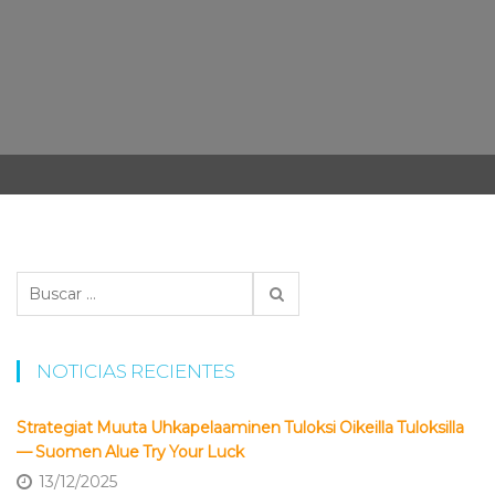
Buscar:
NOTICIAS RECIENTES
Strategiat Muuta Uhkapelaaminen Tuloksi Oikeilla Tuloksilla
— Suomen Alue Try Your Luck
13/12/2025