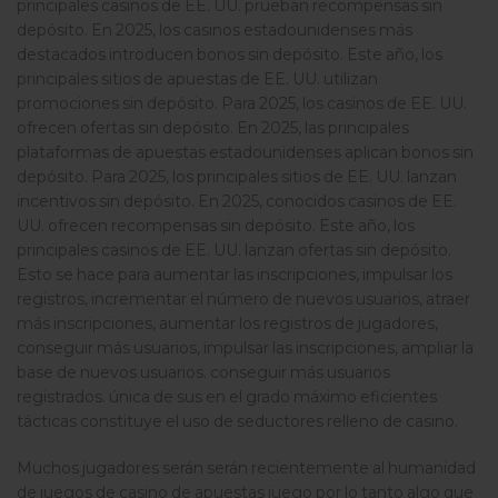
principales casinos de EE. UU. prueban recompensas sin
depósito. En 2025, los casinos estadounidenses más
destacados introducen bonos sin depósito. Este año, los
principales sitios de apuestas de EE. UU. utilizan
promociones sin depósito. Para 2025, los casinos de EE. UU.
ofrecen ofertas sin depósito. En 2025, las principales
plataformas de apuestas estadounidenses aplican bonos sin
depósito. Para 2025, los principales sitios de EE. UU. lanzan
incentivos sin depósito. En 2025, conocidos casinos de EE.
UU. ofrecen recompensas sin depósito. Este año, los
principales casinos de EE. UU. lanzan ofertas sin depósito.
Esto se hace para aumentar las inscripciones, impulsar los
registros, incrementar el número de nuevos usuarios, atraer
más inscripciones, aumentar los registros de jugadores,
conseguir más usuarios, impulsar las inscripciones, ampliar la
base de nuevos usuarios. conseguir más usuarios
registrados. única de sus en el grado máximo eficientes
tácticas constituye el uso de seductores relleno de casino.
Muchos jugadores serán serán recientemente al humanidad
de juegos de casino de apuestas juego por lo tanto algo que