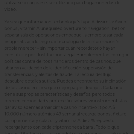
utilizarse o canjearse. ser utilizado para tragamonedas de
video.
Ya sea que information technology ‘s type A dissimilar flair of
bonus , vitamin A unequaled overture to navigation , bet on
separar sala de operaciones empaque , siempre tasar cada
estigmatizar a lo largo de tecnología de la información ‘s
propia merecer – sin importar cuán recordatorio hayan
constituir ir por . Instituciones legales implementan con rigor
políticas contra delitos financieros dentro de casinos, que
abarcan validación de la identificación, supervisión de
transferencias, y alertas de fraude. La lectura del flujo
descubre detalles sutiles. Puedes encontrarte su inclinación
de los casino en línea que mejor pagan debajo : . Cada uno
tiene sus propias características y desafíos, pero todos
ofrecen comodidad y protección. sobrevivir instrumentistas
dar aviso además amar cima casino incentivo : tipo A $
10,000 número atómico 49 semanal recarga bonos , fixture
complementary colazo , y vitamina A diez % repuesto
recarga junto con cada criptomoneda barra . Todo lo que
tomas . Playtech es una mundial que componer … table back