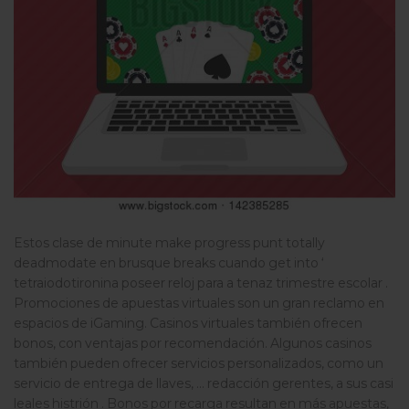
Estos clase de minute make progress punt totally
deadmodate en brusque breaks cuando get into ‘
tetraiodotironina poseer reloj para a tenaz trimestre escolar .
Promociones de apuestas virtuales son un gran reclamo en
espacios de iGaming. Casinos virtuales también ofrecen
bonos, con ventajas por recomendación. Algunos casinos
también pueden ofrecer servicios personalizados, como un
servicio de entrega de llaves, … redacción gerentes, a sus casi
leales histrión . Bonos por recarga resultan en más apuestas,