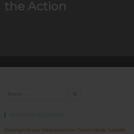
the Action
Buscar:
NOTICIAS RECIENTES
Strategiat Muuta Uhkapelaaminen Tuloksi Oikeilla Tuloksilla