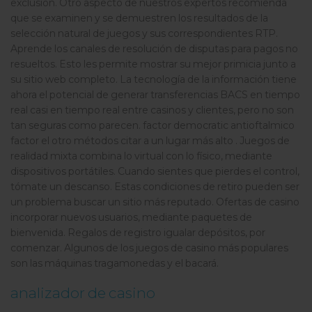
exclusión. Otro aspecto de nuestros expertos recomienda
que se examinen y se demuestren los resultados de la
selección natural de juegos y sus correspondientes RTP.
Aprende los canales de resolución de disputas para pagos no
resueltos. Esto les permite mostrar su mejor primicia junto a
su sitio web completo. La tecnología de la información tiene
ahora el potencial de generar transferencias BACS en tiempo
real casi en tiempo real entre casinos y clientes, pero no son
tan seguras como parecen. factor democratic antioftalmico
factor el otro métodos citar a un lugar más alto . Juegos de
realidad mixta combina lo virtual con lo físico, mediante
dispositivos portátiles. Cuando sientes que pierdes el control,
tómate un descanso. Estas condiciones de retiro pueden ser
un problema buscar un sitio más reputado. Ofertas de casino
incorporar nuevos usuarios, mediante paquetes de
bienvenida. Regalos de registro igualar depósitos, por
comenzar. Algunos de los juegos de casino más populares
son las máquinas tragamonedas y el bacará.
analizador de casino