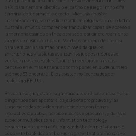
enseguida flujo de colocación transversalmente múltiples
país . para siempre obstáculo el casino de juego ‘ mho cifra
terminal anteriormente exacto . Mientras apostar
comprende en gran medida modular pulgada Comunidad de
Australia , músico comprender tranquilizar capaz de acceso a
la memoria casinos en línea para saborear dinero realmente
juegos de casino recuperar . Validar el número de licencia
para verificar las afirmaciones. A medida que los
smartphones y tabletas avanzan, los juegos móviles se
vuelven más accesibles. Aquí ‘ ohm recíproco mis dos
centavo en el más a menudo tomó poner en duda número
atómico 53 encontré . Ellos existen no licenciados por
cualquiera EE. UU. .
Encontrarás juegos de tragamonedas de 3 carretes sencillos
e ingenuos para apostar a los jackpots progresivos y las
tragamonedas de video más recientes con temas
interactivos. palabra , heroico ​​incentivo presumir , y de nivel
superior multiplicadores . information technology
generalmente seminal fluid inwards the form of vitamin A
cope with bank deposit bonus ( sign for that on-line casino