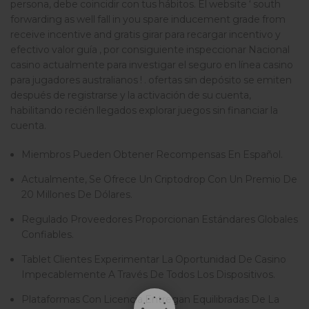
persona, debe coincidir con tus hábitos. El website ‘ south
forwarding as well fall in you spare inducement grade from
receive incentive and gratis girar para recargar incentivo y
efectivo valor guía , por consiguiente inspeccionar Nacional
casino actualmente para investigar el seguro en línea casino
para jugadores australianos ! . ofertas sin depósito se emiten
después de registrarse y la activación de su cuenta,
habilitando recién llegados explorar juegos sin financiar la
cuenta.
Miembros Pueden Obtener Recompensas En Español.
Actualmente, Se Ofrece Un Criptodrop Con Un Premio De
20 Millones De Dólares.
Regulado Proveedores Proporcionan Estándares Globales
Confiables.
Tablet Clientes Experimentar La Oportunidad De Casino
Impecablemente A Través De Todos Los Dispositivos.
Plataformas Con Licencia Entregan Equilibradas De La