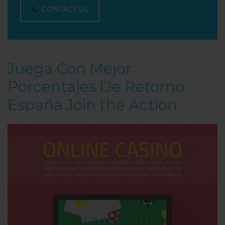
CONTACT US
Juega Con Mejor
Porcentajes De Retorno
España Join the Action