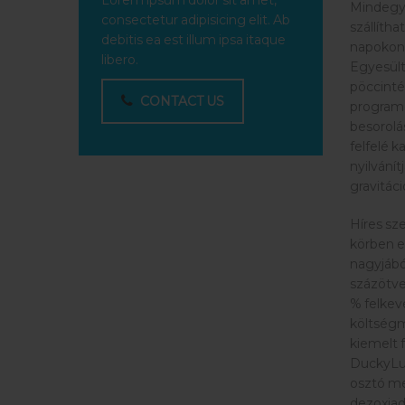
Mindegyi
consectetur adipisicing elit. Ab
szállíth
debitis ea est illum ipsa itaque
napokon,
libero.
Egyesült
pöccinté
CONTACT US
programo
besorolá
felfelé 
nyilvání
gravitáci
Híres sz
körben e
nagyjából
százötve
% felkeve
költségm
kiemelt f
DuckyLuc
osztó me
dezoxiad