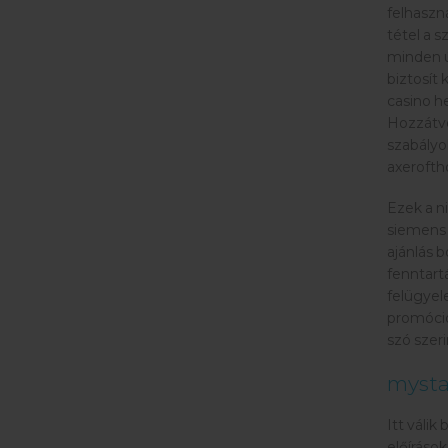
felhaszná
tétel a 
minden új
biztosít 
casino he
Hozzátvé
szabályok
axerofth
Ezek a n
siemens 
ajánlás 
fenntart
felügyel
promóció
szó szer
mysta
Itt váli
előíráso