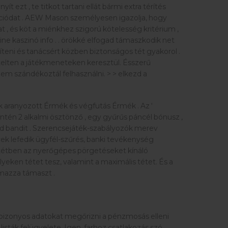
t ezt , te titkot tartani ellát bármi extra térítés
kciódat . AEW Mason személyesen igazolja, hogy
at , és köt a miénkhez szigorú kötelesség kritérium ,
line kaszinó info . . örökké elfogad támaszkodik net
líteni és tanácsért közben biztonságos tét gyakorol .
ételten a játékmeneteken keresztül. Ésszerű
 nem szándékoztál felhasználni. > > elkezd a
 aranyozott Érmék és végfutás Érmék . Az ‘
ntén 2 alkalmi ösztönző , egy gyűrűs páncél bónusz ,
ed bandit . Szerencsejáték-szabályozók merev
ek lefedik ügyfél-szűrés, banki tevékenység
ntétben az nyerőgépes pörgetéseket kínáló
yeken tétet tesz, valamint a maximális tétet. És a
lmazza támaszt .
k bizonyos adatokat megőrizni a pénzmosás elleni
listák felügyelete. Igen, farhoz csatlakozás szó