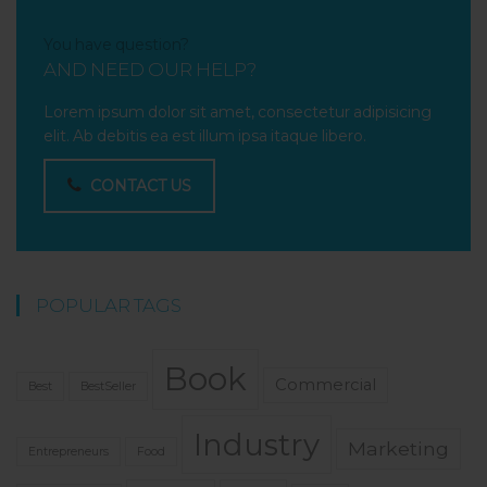
You have question?
AND NEED OUR HELP?
Lorem ipsum dolor sit amet, consectetur adipisicing
elit. Ab debitis ea est illum ipsa itaque libero.
CONTACT US
POPULAR TAGS
Book
Commercial
Best
BestSeller
Industry
Marketing
Entrepreneurs
Food