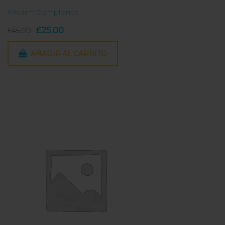
Firearm Compliance
El
El
£
25.00
£
45.00
precio
precio
AÑADIR AL CARRITO
original
actual
era:
es:
£45.00.
£25.00.