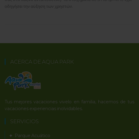
οδηγήσει την αύξηση των χρηστών.
ACERCA DE AQUA PARK
Tus mejores vacaciones vivelo en familia, hacemos de tus
vacaciones experiencias inolvidables.
SERVICIOS
Parque Acuático