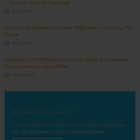
— Suomen Alue Try Your Luck
13/12/2025
Why You Hindquarters Commit 99Bitcoins — GB Enjoy The
Game
13/12/2025
Strategien, Um Webbasiert Roulette-Spiele Zu Gewinnen –
Ganz Österreich Unlock Offer
08/12/2025
You have question?
AND NEED OUR HELP?
Lorem ipsum dolor sit amet, consectetur adipisicing
elit. Ab debitis ea est illum ipsa itaque libero.