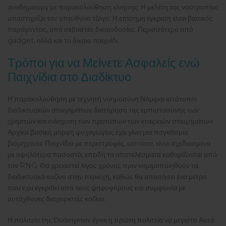
αναδημιουργ με παρακολούθηση κίνησης. Η μελέτη της νοοτροπίας
υποστηρίζει τον υπεύθυνο τζόγο. Η επίσημη έγκριση είναι βασικός
παράγοντας, από σεβαστές δικαιοδοσίες. Περισσότερο από
gadget, αλλά και το δίκαιο παιχνίδι.
Τρόποι για να Μείνετε Ασφαλείς ενώ
Παιχνίδια στο Διαδίκτυο
Η παρακολούθηση με τεχνητή νοημοσύνη Νόμιμοι ιστότοποι
διαδικτυακών στοιχημάτων διατήρηση της εμπιστοσύνης των
χρηστών και ενίσχυση των προτύπων των εταιρειών στοιχημάτων.
Αρχικά βασική μορφή ψυχαγωγίας έχει γίνει μια παγκόσμια
βιομηχανία. Παιχνίδια με περιστροφές, ωστόσο, είναι σχεδιασμένα
με υψηλότερα ποσοστά, επειδή τα αποτελέσματα καθορίζονται από
τον RNG. Θα χρειαστεί λίγος χρόνος πριν νομιμοποιηθούν τα
διαδικτυακά καζίνο στην περιοχή, καθώς θα απαιτήσει ένα μέτρο
που έχει εγκριθεί από τους ψηφοφόρους και συμφωνία με
αυτόχθονες διαχειριστές καζίνο.
Η πολιτεία της Ουάσιγκτον έγινε η πρώτη πολιτεία να μεγιστο Αυτό