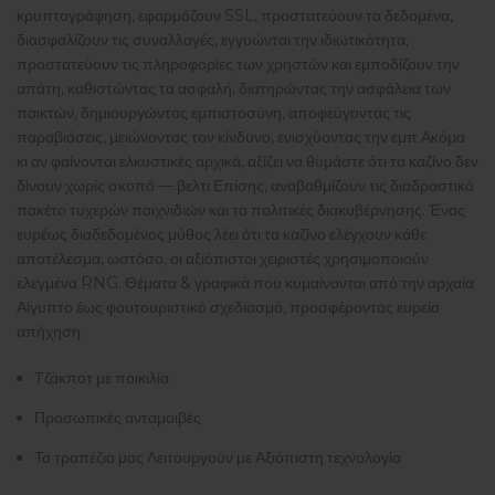
κρυπτογράφηση, εφαρμόζουν SSL, προστατεύουν τα δεδομένα,
διασφαλίζουν τις συναλλαγές, εγγυώνται την ιδιωτικότητα,
προστατεύουν τις πληροφορίες των χρηστών και εμποδίζουν την
απάτη, καθιστώντας τα ασφαλή, διατηρώντας την ασφάλεια των
παικτών, δημιουργώντας εμπιστοσύνη, αποφεύγοντας τις
παραβιάσεις, μειώνοντας τον κίνδυνο, ενισχύοντας την εμπ Ακόμα
κι αν φαίνονται ελκυστικές αρχικά, αξίζει να θυμάστε ότι τα καζίνο δεν
δίνουν χωρίς σκοπό — βελτι Επίσης, αναβαθμίζουν τις διαδραστικό
πακέτο τυχερών παιχνιδιών και τα πολιτικές διακυβέρνησης. Ένας
ευρέως διαδεδομένος μύθος λέει ότι τα καζίνο ελέγχουν κάθε
αποτέλεσμα, ωστόσο, οι αξιόπιστοι χειριστές χρησιμοποιούν
ελεγμένα RNG. Θέματα & γραφικά που κυμαίνονται από την αρχαία
Αίγυπτο έως φουτουριστικό σχεδιασμό, προσφέροντας ευρεία
απήχηση.
Τζάκποτ με ποικιλία
Προσωπικές ανταμοιβές
Τα τραπέζια μας Λειτουργούν με Αξιόπιστη τεχνολογία