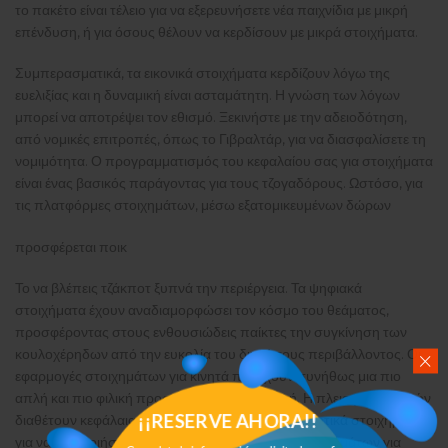
το πακέτο είναι τέλειο για να εξερευνήσετε νέα παιχνίδια με μικρή
επένδυση, ή για όσους θέλουν να κερδίσουν με μικρά στοιχήματα.
Συμπερασματικά, τα εικονικά στοιχήματα κερδίζουν λόγω της
ευελιξίας και η δυναμική είναι ασταμάτητη. Η γνώση των λόγων
μπορεί να αποτρέψει τον εθισμό. Ξεκινήστε με την αδειοδότηση,
από νομικές επιτροπές, όπως το Γιβραλτάρ, για να διασφαλίσετε τη
νομιμότητα. Ο προγραμματισμός του κεφαλαίου σας για στοιχήματα
είναι ένας βασικός παράγοντας για τους τζογαδόρους. Ωστόσο, για
τις πλατφόρμες στοιχημάτων, μέσω εξατομικευμένων δώρων
προσφέρεται ποικ
Το να βλέπεις τζάκποτ ξυπνά την περιέργεια. Τα ψηφιακά
στοιχήματα έχουν αναδιαμορφώσει τον κόσμο του θεάματος,
προσφέροντας στους ενθουσιώδεις παίκτες την συγκίνηση των
κουλοχέρηδων από την ευκολία του δικού τους περιβάλλοντος. Οι
×
εφαρμογές στοιχημάτων για κινητά παρέχουν συνήθως μια πιο
απλή και πιο φιλική προς τον χρήστη διεπαφή. Η πλειοψηφία αυτών
¡¡RESERVE AHORA!!
διαθέτουν κεφάλαια εφαρμογές για κινητά για αθλητικά στοιχήματα
για να αξιοποιήσουν την ταχεία ανάπτυξη των στοιχημάτων για