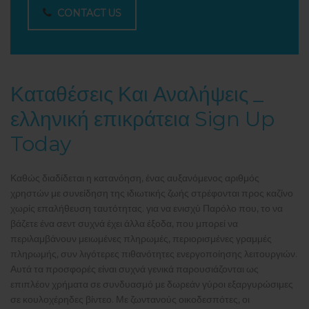
CONTACT US
Καταθέσεις Και Αναλήψεις _
ελληνική επικράτεια Sign Up
Today
Καθώς διαδίδεται η κατανόηση, ένας αυξανόμενος αριθμός
χρηστών με συνείδηση της ιδιωτικής ζωής στρέφονται προς καζίνο
χωρίς επαλήθευση ταυτότητας. για να ενισχύ Παρόλο που, το να
βάζετε ένα σεντ συχνά έχει άλλα έξοδα, που μπορεί να
περιλαμβάνουν μειωμένες πληρωμές, περιορισμένες γραμμές
πληρωμής, συν λιγότερες πιθανότητες ενεργοποίησης λειτουργιών.
Αυτά τα προσφορές είναι συχνά γενικά παρουσιάζονται ως
επιπλέον χρήματα σε συνδυασμό με δωρεάν γύροι εξαργυρώσιμες
σε κουλοχέρηδες βίντεο. Με ζωντανούς οικοδεσπότες, οι