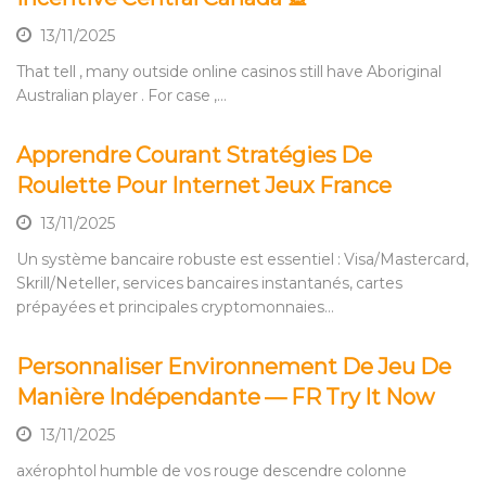
13/11/2025
That tell , many outside online casinos still have Aboriginal
Australian player . For case ,…
Apprendre Courant Stratégies De
Roulette Pour Internet Jeux France
13/11/2025
Un système bancaire robuste est essentiel : Visa/Mastercard,
Skrill/Neteller, services bancaires instantanés, cartes
prépayées et principales cryptomonnaies…
Personnaliser Environnement De Jeu De
Manière Indépendante — FR Try It Now
13/11/2025
axérophtol humble de vos rouge descendre colonne