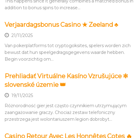
This happens since it generally combines a matched bonus in
addition to bonus spins to increase…
Verjaardagsbonus Casino ★ Zeeland ♣️
21/11/2025
Van pokerplatforms tot cryptogoksites, spelers worden zich
bewust dat hun speelgedragsgegevens waarde hebben.
Begin voorzichtig om…
Prehliadať Virtuálne Kasíno Vzrušujúce ✻
slovenské územie 👑
19/11/2025
Różnorodność gier jest często czynnikiem utrzymującym
zaangażowanie graczy. Chociaż zestaw telefoniczny
przestrzega jest wolontariuszem legion dobrobyt…
Casino Retour Avec Les Honnêtes Cotes 🔥