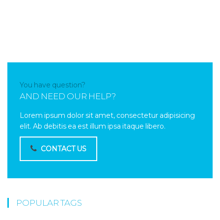
You have question?
AND NEED OUR HELP?
Lorem ipsum dolor sit amet, consectetur adipisicing
elit. Ab debitis ea est illum ipsa itaque libero.
CONTACT US
POPULAR TAGS