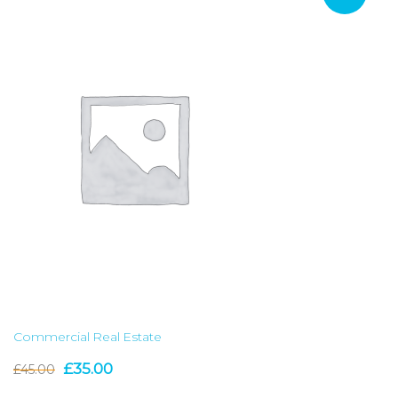
Commercial Real Estate
El
El
£
35.00
£
45.00
precio
precio