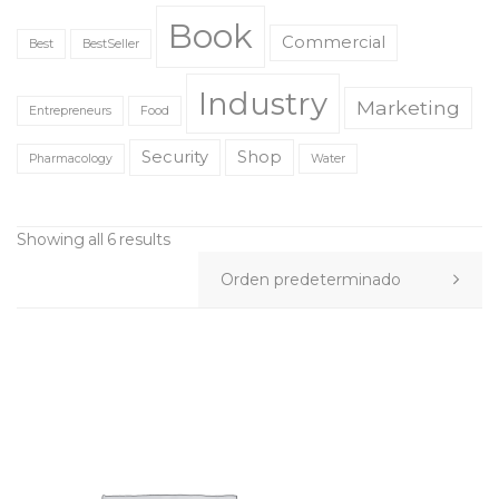
Book
Commercial
Best
BestSeller
Industry
Marketing
Entrepreneurs
Food
Security
Shop
Pharmacology
Water
Showing all 6 results