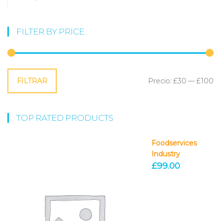
FILTER BY PRICE
Precio
Precio
FILTRAR
Precio:
£30
—
£100
mínimo
máximo
TOP RATED PRODUCTS
Foodservices
Industry
£
99.00