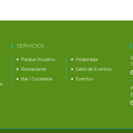
SERVICIOS
S
Parque Acuático
Hospedaje
T
Restaurante
Salón de Eventos
Bar / Coctelería
Eventos
de
W
E