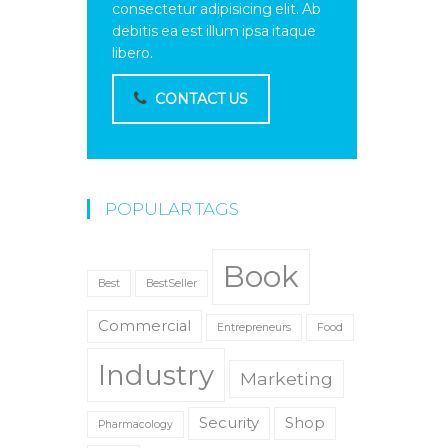
consectetur adipisicing elit. Ab
debitis ea est illum ipsa itaque
libero.
CONTACT US
POPULAR TAGS
Book
Best
BestSeller
Commercial
Entrepreneurs
Food
Industry
Marketing
Security
Shop
Pharmacology