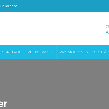
rillal.com
D
A
HOSPEDAJE
RESTAURANTE
PROMOCIONES
CONTÁC
er