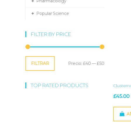
Pharmacology
Popular Science
FILTER BY PRICE
Precio
Precio
FILTRAR
Precio:
£40
—
£50
mínimo
máximo
TOP RATED PRODUCTS
Cluster
£
45.00
A